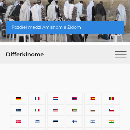
Rozdiel medzi Amishom a Židom
Differkinome