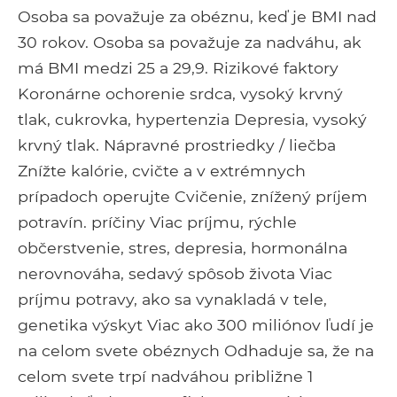
Osoba sa považuje za obéznu, keď je BMI nad
30 rokov. Osoba sa považuje za nadváhu, ak
má BMI medzi 25 a 29,9. Rizikové faktory
Koronárne ochorenie srdca, vysoký krvný
tlak, cukrovka, hypertenzia Depresia, vysoký
krvný tlak. Nápravné prostriedky / liečba
Znížte kalórie, cvičte a v extrémnych
prípadoch operujte Cvičenie, znížený príjem
potravín. príčiny Viac príjmu, rýchle
občerstvenie, stres, depresia, hormonálna
nerovnováha, sedavý spôsob života Viac
príjmu potravy, ako sa vynakladá v tele,
genetika výskyt Viac ako 300 miliónov ľudí je
na celom svete obéznych Odhaduje sa, že na
celom svete trpí nadváhou približne 1