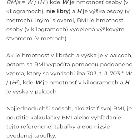
2
B
M
ja
=
W
/ (
H
) kde
W
je hmotnosť osoby (v
kilogramoch),
nie libry
) a
H
je výška osoby (v
metroch). Inými slovami, BMI je hmotnosť
osoby (v kilogramoch) vydelená výškovým
štvorcom (v metroch).
Ak je hmotnosť v librách a výška je v palcoch,
potom sa BMI vypočíta pomocou podobného
vzorca, ktorý sa vynásobí iba 703, t. J. 703 *
W
2
/ (
H
), kde
W
je hmotnosť v kilogramoch a
H
je výška v palcoch.
Najjednoduchší spôsob, ako zistiť svoj BMI, je
použitie kalkulačky BMI alebo vyhľadanie
tejto referenčnej tabuľky alebo nižšie
uvedenej tabuľky.