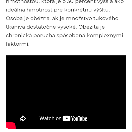
hmotnosťou, ktorá je o 30 percent vyššia ako
ideálna hmotnosť pre konkrétnu výšku.
Osoba je obézna, ak je množstvo tukového
tkaniva dostatočne vysoké. Obezita je
chronická porucha spôsobená komplexnými
faktormi.