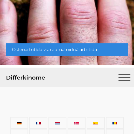
Osteoartritída vs. reumatoidná artritída
Differkinome