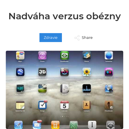
Nadváha verzus obézny
Zdravie
Share