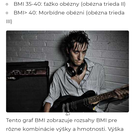
BMI 35-40: ťažko obézny (obézna trieda II)
BMI> 40: Morbídne obézni (obézna trieda
III)
Tento graf BMI zobrazuje rozsahy BMI pre
rôzne kombinácie výšky a hmotnosti. Výška