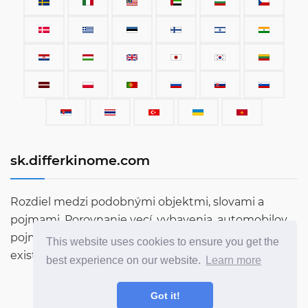
sk.differkinome.com
Rozdiel medzi podobnými objektmi, slovami a
pojmami. Porovnanie vecí, vybavenia, automobilov,
pojmov, ľudí a všetkého ostatného, čo v tomto svete
This website uses cookies to ensure you get the
existuje.
best experience on our website.
Learn more
Got it!