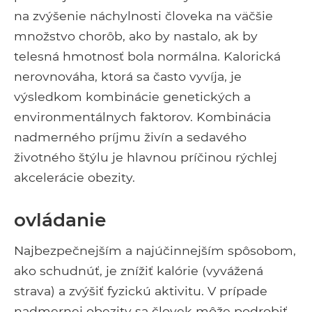
na zvýšenie náchylnosti človeka na väčšie
množstvo chorôb, ako by nastalo, ak by
telesná hmotnosť bola normálna. Kalorická
nerovnováha, ktorá sa často vyvíja, je
výsledkom kombinácie genetických a
environmentálnych faktorov. Kombinácia
nadmerného príjmu živín a sedavého
životného štýlu je hlavnou príčinou rýchlej
akcelerácie obezity.
ovládanie
Najbezpečnejším a najúčinnejším spôsobom,
ako schudnúť, je znížiť kalórie (vyvážená
strava) a zvýšiť fyzickú aktivitu. V prípade
nadmernej obezity sa človek môže podrobiť