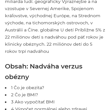
miliarda ľudí. geograficky Výraznejšie a na
vzostupe v Severnej Amerike, Spojenom
kráľovstve, východnej Európe, na Strednom
východe, na tichomorských ostrovoch, v
Austrálii a Číne. globálne U detí Približne 5% z
22 miliónov detí s nadváhou pod päť rokov je
klinicky obéznych. 22 miliónov detí do 5
rokov trpí nadváhou
Obsah: Nadváha verzus
obézny
1 Čo je obezita?
2 Čo je BMI?
3 Ako vypočítať BMI
4 Výpočet normálnej alebo zdravej