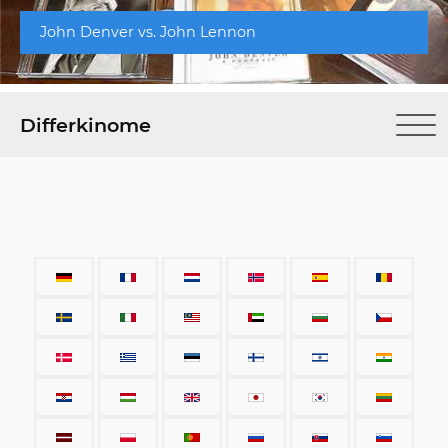
John Denver vs. John Lennon
Differkinome