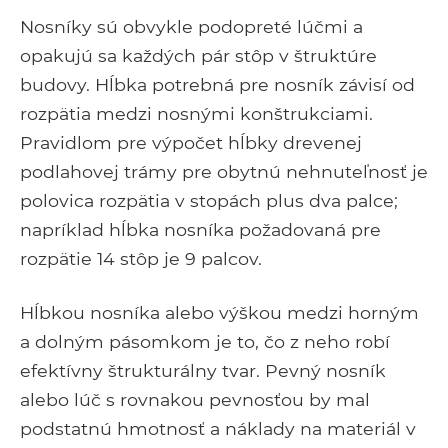
Nosníky sú obvykle podopreté lúčmi a
opakujú sa každých pár stôp v štruktúre
budovy. Hĺbka potrebná pre nosník závisí od
rozpätia medzi nosnými konštrukciami.
Pravidlom pre výpočet hĺbky drevenej
podlahovej trámy pre obytnú nehnuteľnosť je
polovica rozpätia v stopách plus dva palce;
napríklad hĺbka nosníka požadovaná pre
rozpätie 14 stôp je 9 palcov.
Hĺbkou nosníka alebo výškou medzi horným
a dolným pásomkom je to, čo z neho robí
efektívny štrukturálny tvar. Pevný nosník
alebo lúč s rovnakou pevnosťou by mal
podstatnú hmotnosť a náklady na materiál v