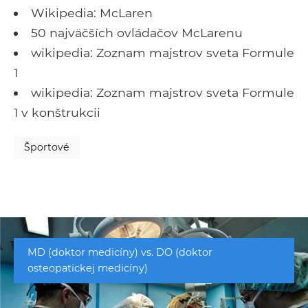
Wikipedia: McLaren
50 najväčších ovládačov McLarenu
wikipedia: Zoznam majstrov sveta Formule
1
wikipedia: Zoznam majstrov sveta Formule
1 v konštrukcii
Športové
MD (doktor medicíny) vs. DO (doktor
osteopatickej medicíny)