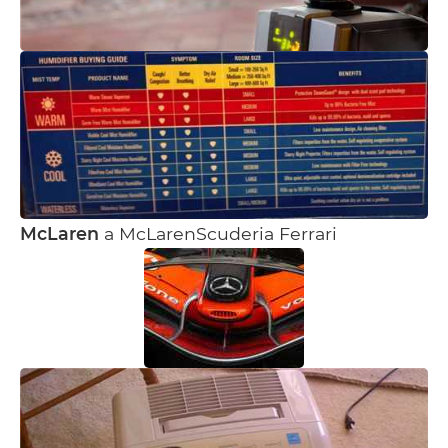
McLaren
a McLarenScuderia Ferrari