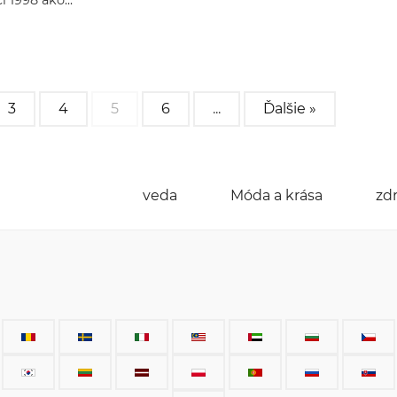
i 1998 ako...
3
4
5
6
...
Ďalšie »
veda
Móda a krása
zd