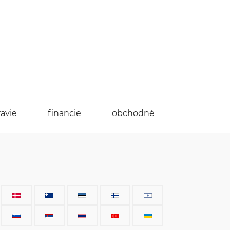
ravie
financie
obchodné