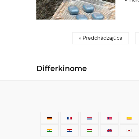
v marc
« Predchádzajúca
Differkinome