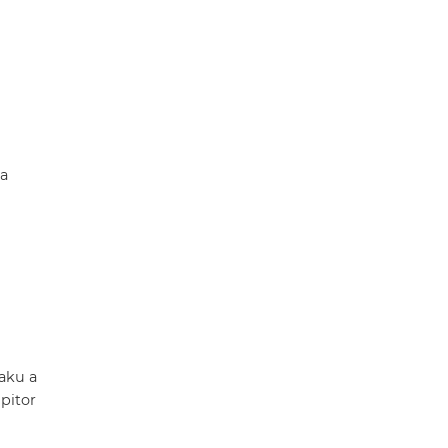
 a
aku a
ipitor