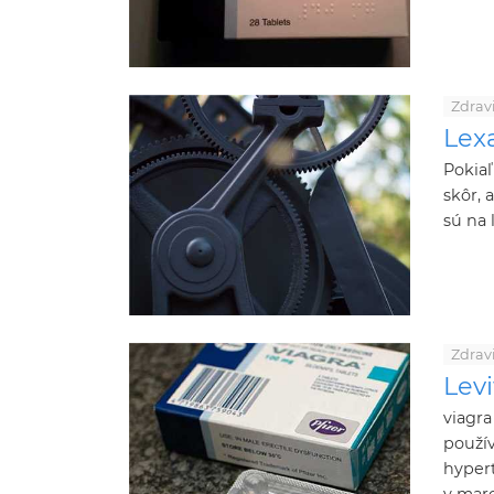
Zdrav
Lexa
Pokiaľ
skôr, 
sú na 
Zdrav
Levi
viagra
použív
hypert