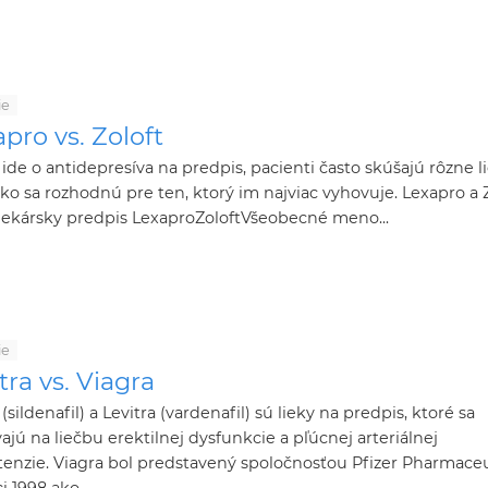
ie
pro vs. Zoloft
 ide o antidepresíva na predpis, pacienti často skúšajú rôzne l
ako sa rozhodnú pre ten, ktorý im najviac vyhovuje. Lexapro a 
lekársky predpis LexaproZoloftVšeobecné meno...
ie
tra vs. Viagra
 (sildenafil) a Levitra (vardenafil) sú lieky na predpis, ktoré sa
ajú na liečbu erektilnej dysfunkcie a pľúcnej arteriálnej
enzie. Viagra bol predstavený spoločnosťou Pfizer Pharmaceu