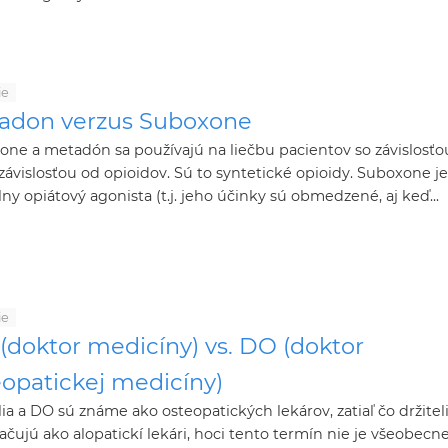
ie
adon verzus Suboxone
ne a metadón sa používajú na liečbu pacientov so závislosťo
závislosťou od opioidov. Sú to syntetické opioidy. Suboxone je
lny opiátový agonista (t.j. jeho účinky sú obmedzené, aj keď...
ie
(doktor medicíny) vs. DO (doktor
eopatickej medicíny)
lia a DO sú známe ako osteopatických lekárov, zatiaľ čo držite
ačujú ako alopatickí lekári, hoci tento termín nie je všeobecn