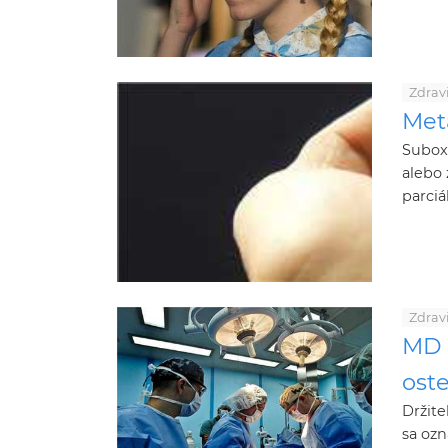
Zdrav
Met
Suboxo
alebo 
parciá
Zdrav
MD 
ost
Držite
sa ozn