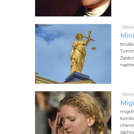
Zdrav
Min
bruško
Tummy
Zaobc
nadme
Zdrav
Mig
migrén
kombin
chemik
záchva