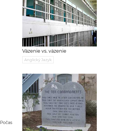
Väzenie vs. väzenie
Anglický Jazyk
 Počas