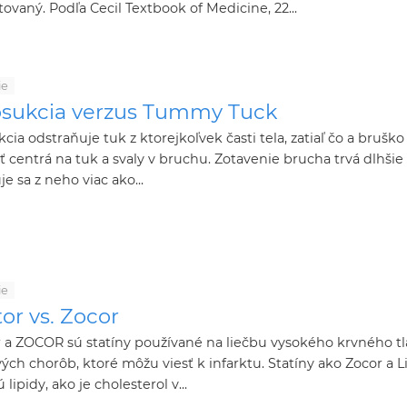
ovaný. Podľa Cecil Textbook of Medicine, 22...
ie
osukcia verzus Tummy Tuck
kcia odstraňuje tuk z ktorejkoľvek časti tela, zatiaľ čo a bruško
iť centrá na tuk a svaly v bruchu. Zotavenie brucha trvá dlhšie
je sa z neho viac ako...
ie
tor vs. Zocor
r a ZOCOR sú statíny používané na liečbu vysokého krvného tl
ých chorôb, ktoré môžu viesť k infarktu. Statíny ako Zocor a L
 lipidy, ako je cholesterol v...