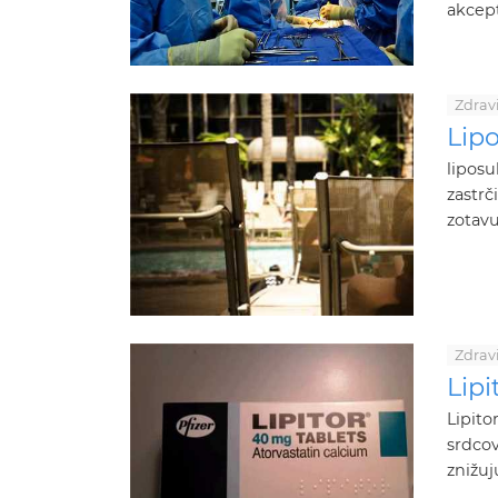
akcept
Zdrav
Lip
liposu
zastrč
zotavu
Zdrav
Lipi
Lipito
srdcov
znižujú