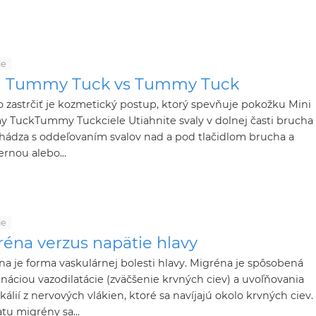
ie
i Tummy Tuck vs Tummy Tuck
 zastrčiť je kozmetický postup, ktorý spevňuje pokožku Mini
 TuckTummy Tuckciele Utiahnite svaly v dolnej časti brucha
hádza s oddeľovaním svalov nad a pod tlačidlom brucha a
rnou alebo...
ie
réna verzus napätie hlavy
a je forma vaskulárnej bolesti hlavy. Migréna je spôsobená
áciou vazodilatácie (zväčšenie krvných ciev) a uvoľňovania
álií z nervových vlákien, ktoré sa navíjajú okolo krvných ciev.
tu migrény sa...