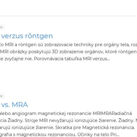
ie
 verzus rôntgen
 čo MRI a röntgen sú zobrazovacie techniky pre orgány tela, roz
 MRI obrázky poskytujú 3D zobrazenie orgánov, ktoré röntge
ie zvyčajne nie. Porovnávacia tabuľka MRI verzus...
ie
 vs. MRA
alebo angiogram magnetickej rezonancie MRIMRARadiačná
cia Žiadny. Stroje MRI nevyžarujú ionizujúce žiarenie. Žiadny.
rujú ionizujúce žiarenie. Skratka pre Magnetická rezonancia.
rafia s magnetickou rezonanciou. Účinky na telo Pri...