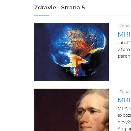
Zdravie - Strana 5
Zdrav
MRI
zatiaľ
v tom
žiaren
Zdrav
MRI
MRA, 
expozí
nevyža
Angiog