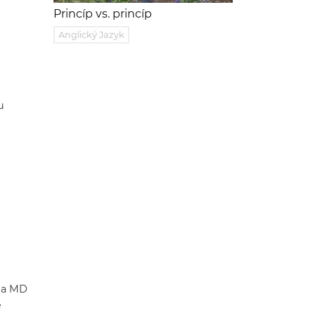
Princíp vs. princíp
Anglický Jazyk
u
lia MD
e